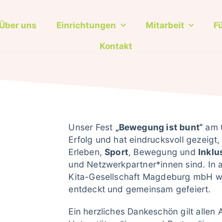
Über uns
Über uns
Einrichtungen
Einrichtungen
Mitarbeit
Mitarbeit
F
F
Kontakt
Kontakt
Unser Fest
„Bewegung ist bunt“
am 0
Erfolg und hat eindrucksvoll gezeigt
Erleben,
Sport
, Bewegung und
Inklu
und Netzwerkpartner*innen sind. In 
Kita-Gesellschaft Magdeburg mbH wu
entdeckt und gemeinsam gefeiert.
Ein herzliches Dankeschön gilt allen 