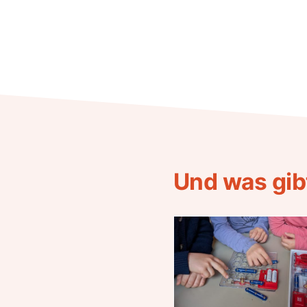
Und was gib
Si
Kinder
unterwegs
bewegen –
Verkehrswa
Energie erleben:
Besuch in d