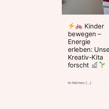
Unsere Kreativ-
Weltenbu
Kita forscht
Aktuelles
Aktuelle
Kinder
bewegen –
Energie
erleben: Uns
Kreativ-Kita
forscht
Im Rahmen [...]