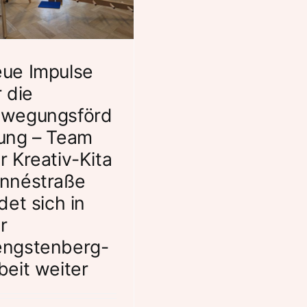
ue Impulse
r die
wegungsförd
ung – Team
r Kreativ-Kita
nnéstraße
ldet sich in
r
ngstenberg-
beit weiter