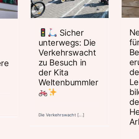
Lennéstraße
mmler
bildet sich in der
Hengstenberg-
s
Arbeit weiter
Ne
Sicher
Aktuelles
fü
unterwegs: Die
Be
Verkehrswacht
er
zu Besuch in
ere
de
der Kita
Le
Weltenbummler
bi
de
He
Die Verkehrswacht [...]
Ar