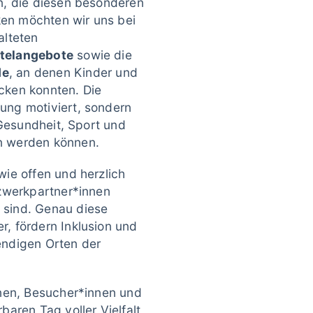
n, die diesen besonderen
en möchten wir uns bei
talteten
telangebote
sowie die
de
, an denen Kinder und
cken konnten. Die
ung motiviert, sondern
 Gesundheit, Sport und
n werden können.
ie offen und herzlich
tzwerkpartner*innen
sind. Genau diese
, fördern Inklusion und
endigen Orten der
nnen, Besucher*innen und
aren Tag voller Vielfalt,