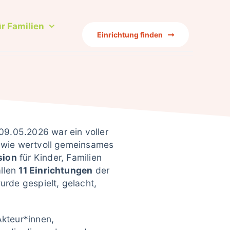
ür Familien
ür Familien
Einrichtung finden
Einrichtung finden
9.05.2026 war ein voller
, wie wertvoll gemeinsames
sion
für Kinder, Familien
allen
11 Einrichtungen
der
rde gespielt, gelacht,
Akteur*innen,