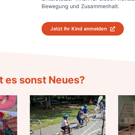
Bewegung und Zusammenhalt.
Jetzt Ihr Kind anmelden
t es sonst Neues?
Neue Impulse für
die
cher
Bewegungsförderung
: Die
– Team der
cht zu
Kreativ-Kita
er Kita