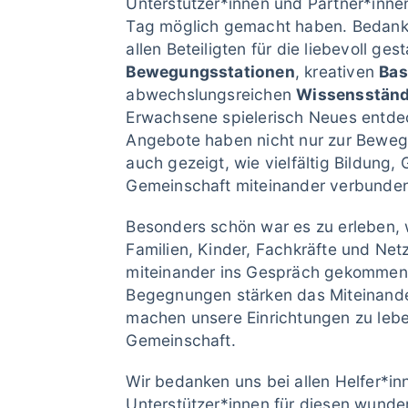
Unterstützer*innen und Partner*inne
Tag möglich gemacht haben. Bedank
allen Beteiligten für die liebevoll ges
Bewegungsstationen
, kreativen
Bas
abwechslungsreichen
Wissensstän
Erwachsene spielerisch Neues entde
Angebote haben nicht nur zur Beweg
auch gezeigt, wie vielfältig Bildung,
Gemeinschaft miteinander verbunde
Besonders schön war es zu erleben, w
Familien, Kinder, Fachkräfte und Ne
miteinander ins Gespräch gekommen 
Begegnungen stärken das Miteinander
machen unsere Einrichtungen zu leb
Gemeinschaft.
Wir bedanken uns bei allen Helfer*i
Unterstützer*innen für diesen wunderb