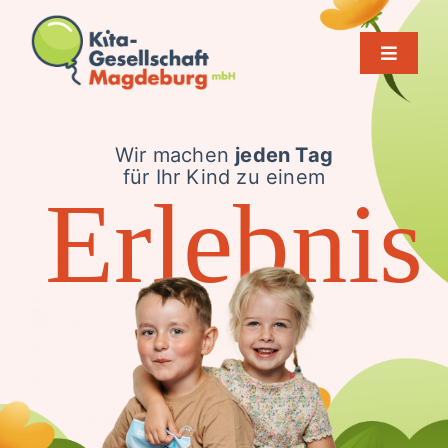
Zum
Inhalt
springen
Toggle
Navigati
Startseite
Wir machen
jeden Tag
Über uns
für Ihr Kind zu einem
Erlebnis
Einrichtungen
Mitarbeit
Für Familien
Kontakt