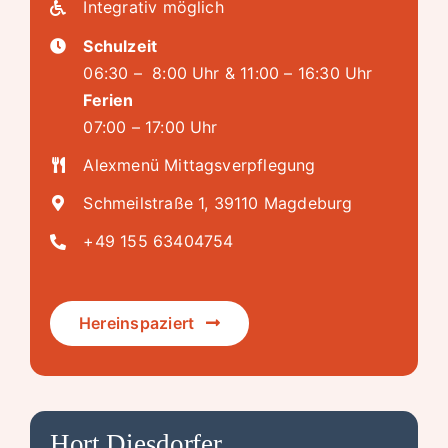
Integrativ möglich
Schulzeit
06:30 – 8:00 Uhr & 11:00 – 16:30 Uhr
Ferien
07:00 – 17:00 Uhr
Alexmenü Mittagsverpflegung
Schmeilstraße 1, 39110 Magdeburg
+49 155 63404754
Hereinspaziert
Hort Diesdorfer