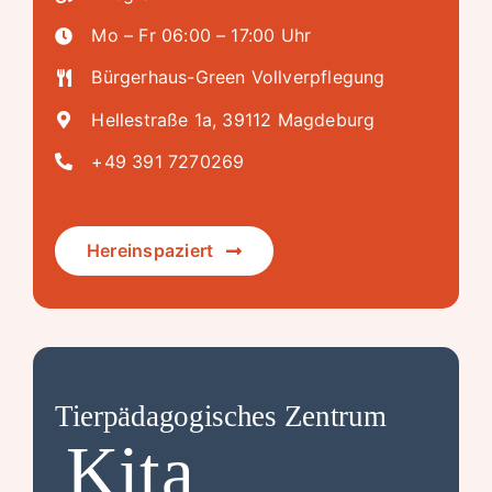
Mo – Fr 06:00 – 17:00 Uhr
Bürgerhaus-Green Vollverpflegung
Hellestraße 1a, 39112 Magdeburg
+49 391 7270269
Hereinspaziert
Tierpädagogisches Zentrum
Kita