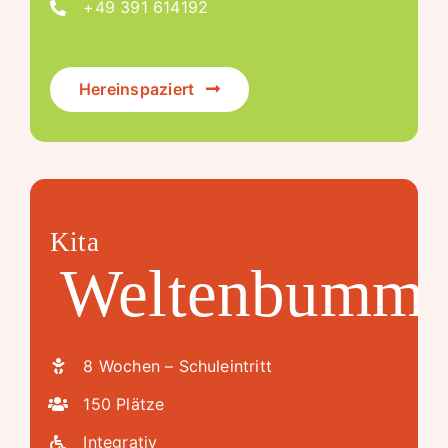
+49 391 614192
Hereinspaziert
Kita
Weltenbumml
8 Wochen – Schuleintritt
150 Plätze
Integrativ