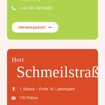
+49 391 5978466
Hereinspaziert
Hort
Schmeilstraß
1. Klasse – Ende 14. Lebensjahr
110 Plätze